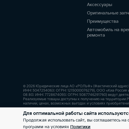
Аксессуары
Оригинальные зап
Преимущества
Автомобиль на вре
ремонта
© 2026 Юридические лица АО «РОЛЬФ» (Фактический адрес: г.
ИНН: 5047254063; ОГРН: 1215000076279), ООО «Киа Россия и 
08 80; ИНН: 7728674093; ОГРН: 5087746291760) ведут деятел
Реализуемые товары доступны к получению на территории Р
наличии, ценах, возможных выгодах и условиях приобретения
Для оптимальной работы сайта используютс
Правовая информация
Обработка персональных данны
Продолжая использовать сайт, вы соглашаетесь на
программ на условиях
Политики