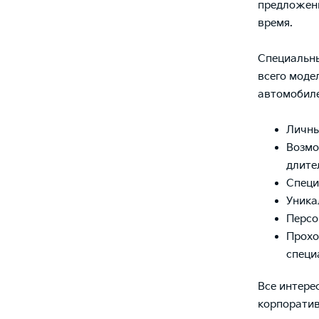
предложени
время.
Специальны
всего моде
автомобиле
Личны
Возмо
длите
Специ
Уника
Персо
Прохо
специ
Все интере
корпорати