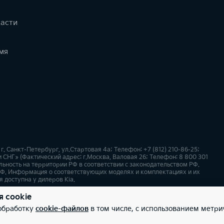
части
мя
 Санкт-Петербург, ул.Стартовая 4а; Телефон: +7 (812) 210-86-25;
СНГ» (Фактический адрес: г.Москва, Валовая 26; Телефон: 8 800 301
ьность на территории РФ в соответствии с законодательством РФ.
Ф. Информация о соответствующих моделях и комплектациях и их
 доступна у дилеров Kia.
я cookie
х
Карта сайта
 обработку
cookie-файлов
в том числе, с использованием метри