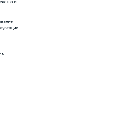
едства и
ивание
плуатации
.ч.
а