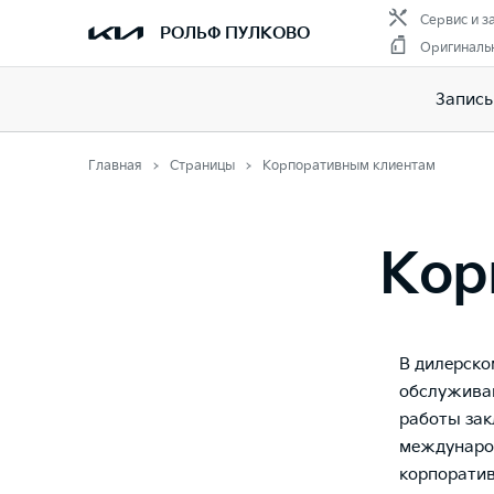
Сервис и з
РОЛЬФ ПУЛКОВО
Оригиналь
Запись
Главная
Страницы
Корпоративным клиентам
Кор
В дилерско
обслуживан
работы зак
междунаро
корпоратив