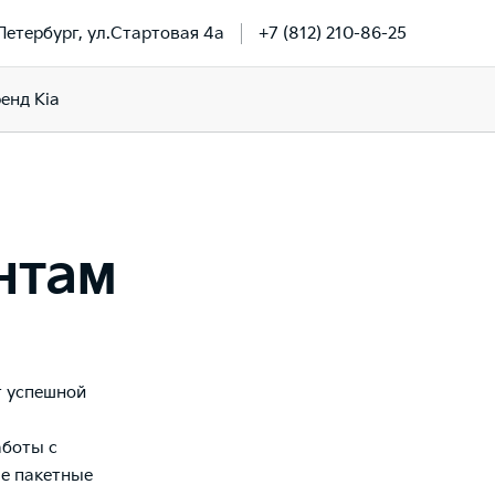
-Петербург, ул.Стартовая 4а
+7 (812) 210-86-25
енд Kia
нтам
т успешной
аботы с
е пакетные