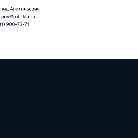
нид Анатольевич
rpov@rolf-kia.ru
81) 900-73-71