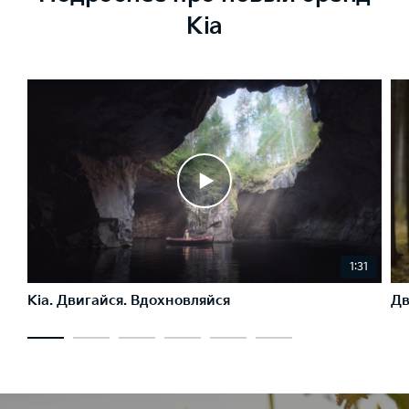
Kia
1:31
Kia. Двигайся. Вдохновляйся
Дв